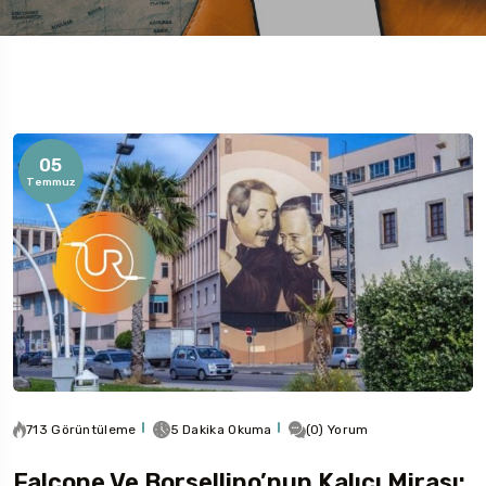
05
Rotaları
Temmuz
713 Görüntüleme
5 Dakika Okuma
(0) Yorum
Falcone Ve Borsellino’nun Kalıcı Mirası: