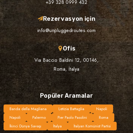
+39 328 0999 432
Rezervasyon için
info@unpluggedroutes.com
Ofis
Via Baccio Baldini 12, 00146,
Roma, İtalya
Popüler Aramalar
Banda della Magliana
Letizia Battaglia
Napoli
Napoli
Palermo
Pier Paolo Pasolini
Roma
İkinci Dünya Savaşı
İtalya
İtalyan Komünist Partisi