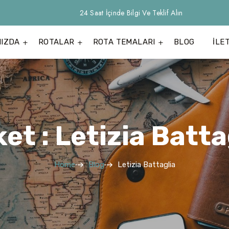
24 Saat İçinde Bilgi Ve Teklif Alın
MIZDA
ROTALAR
ROTA TEMALARI
BLOG
İLE
ket : Letizia Batta
Home
Blog
Letizia Battaglia