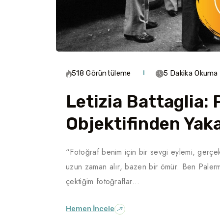
518 Görüntüleme
5 Dakika Okuma
Letizia Battaglia
Objektifinden Yaka
“Fotoğraf benim için bir sevgi eylemi, gerçek 
uzun zaman alır, bazen bir ömür. Ben Paler
çektiğim fotoğraflar…
Hemen İncele