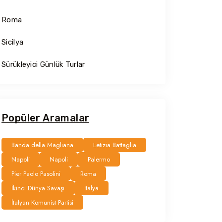
Roma
Sicilya
Sürükleyici Günlük Turlar
Popüler Aramalar
Banda della Magliana
Letizia Battaglia
Napoli
Napoli
Palermo
Pier Paolo Pasolini
Roma
İkinci Dünya Savaşı
İtalya
İtalyan Komünist Partisi