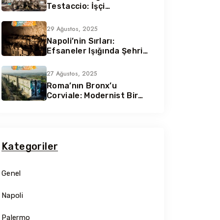
Testaccio: İşçi
Sofralarından Efsane
Lezzetler
Gezilecek Ye
29 Ağustos, 2025
Roma
Napoli’nin Sırları:
Efsaneler Işığında Şehrin
“Ezoterik Atlası”
27 Ağustos, 2025
Roma’nın Bronx’u
Corviale: Modernist Bir
Ütopya
Kategoriler
Genel
Napoli
Palermo