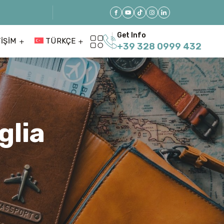
Get Info
TIŞIM
TÜRKÇE
+39 328 0999 432
glia