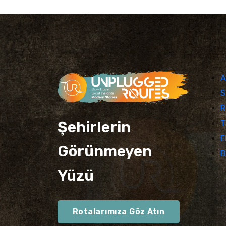
A
S
R
Şehirlerin
T
E
Görünmeyen
B
Yüzü
Rotalarımıza Göz Atın