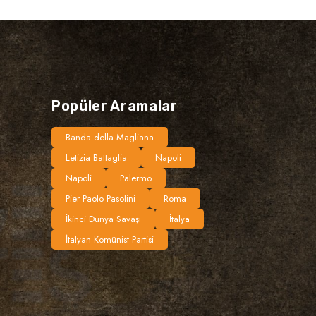
Popüler Aramalar
Banda della Magliana
Letizia Battaglia
Napoli
Napoli
Palermo
Pier Paolo Pasolini
Roma
İkinci Dünya Savaşı
İtalya
İtalyan Komünist Partisi