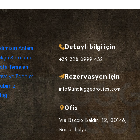
Detaylı bilgi için
dımızın Anlamı
ıkça Sorulanlar
+39 328 0999 432
ota Temaları
Rezervasyon için
avsiye Edenler
kibimiz
info@unpluggedroutes.com
log
Ofis
Via Baccio Baldini 12, 00146,
Roma, İtalya