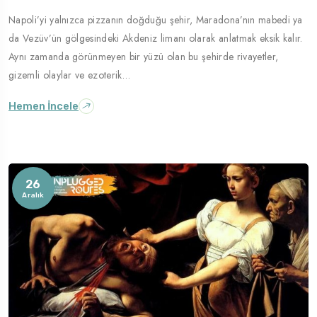
Napoli’yi yalnızca pizzanın doğduğu şehir, Maradona’nın mabedi ya
ek Yer
Gezilecek Yer
da Vezüv’ün gölgesindeki Akdeniz limanı olarak anlatmak eksik kalır.
a
Palermo
Aynı zamanda görünmeyen bir yüzü olan bu şehirde rivayetler,
gizemli olaylar ve ezoterik…
Hemen İncele
26
Aralık