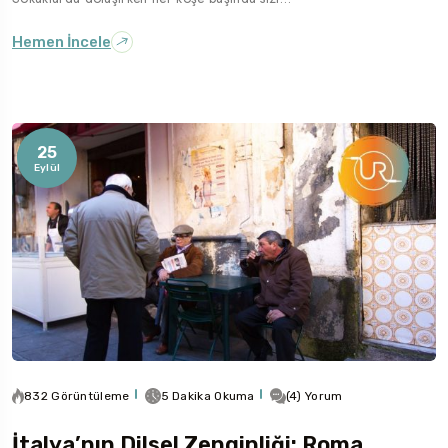
Hemen İncele
25
Eylül
832 Görüntüleme
5 Dakika Okuma
(4) Yorum
İtalya’nın Dilsel Zenginliği: Roma,