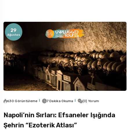
29
Ağustos
Rotaları İncele
Rotaları
630 Görüntüleme
7 Dakika Okuma
(0) Yorum
Napoli’nin Sırları: Efsaneler Işığında
Şehrin “Ezoterik Atlası”