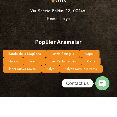
Ofis
Via Baccio Baldini 12, 00146,
Roma, İtalya
Popüler Aramalar
Banda della Magliana
Letizia Battaglia
Napoli
Napoli
Palermo
Pier Paolo Pasolini
Roma
İkinci Dünya Savaşı
İtalya
İtalyan Komünist Partisi
Contact us
Open
chaty
©Copyright 2024 Unplugged Routes | Design By
Dijipal
Privacy policy
Terms & Conditions