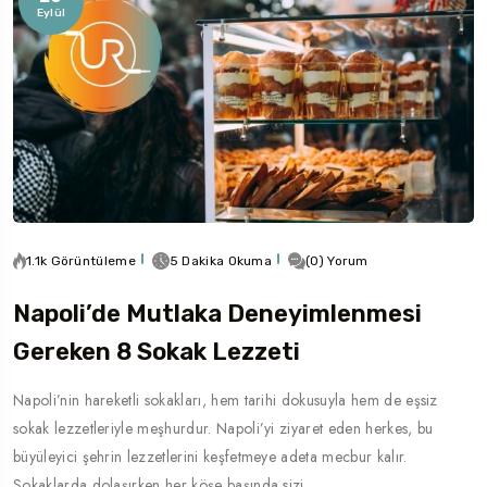
Eylül
1.1k Görüntüleme
5 Dakika Okuma
(0) Yorum
Napoli’de Mutlaka Deneyimlenmesi
Gereken 8 Sokak Lezzeti
Napoli’nin hareketli sokakları, hem tarihi dokusuyla hem de eşsiz
sokak lezzetleriyle meşhurdur. Napoli’yi ziyaret eden herkes, bu
büyüleyici şehrin lezzetlerini keşfetmeye adeta mecbur kalır.
Sokaklarda dolaşırken her köşe başında sizi…