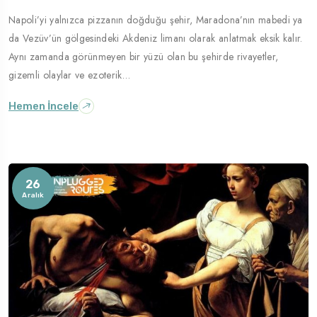
Napoli’yi yalnızca pizzanın doğduğu şehir, Maradona’nın mabedi ya
Gezilecek Yer
da Vezüv’ün gölgesindeki Akdeniz limanı olarak anlatmak eksik kalır.
Roma
Aynı zamanda görünmeyen bir yüzü olan bu şehirde rivayetler,
gizemli olaylar ve ezoterik…
Hemen İncele
26
Aralık