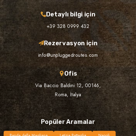
Detaylı bilgi için
+39 328 0999 432
Rezervasyon için
info@unpluggedroutes.com
Ofis
Via Baccio Baldini 12, 00146,
Roma, İtalya
Popüler Aramalar
Banda della Magliana
Letizia Battaglia
Napoli