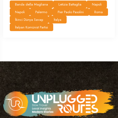
Banda della Magliana
Letizia Battaglia
Napoli
Napoli
Palermo
Pier Paolo Pasolini
Roma
İkinci Dünya Savaşı
İtalya
İtalyan Komünist Partisi