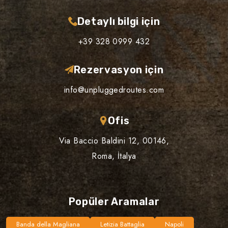
Detaylı bilgi için
+39 328 0999 432
Rezervasyon için
info@unpluggedroutes.com
Ofis
Via Baccio Baldini 12, 00146,
Roma, İtalya
Popüler Aramalar
Banda della Magliana
Letizia Battaglia
Napoli