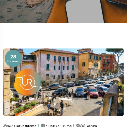
Rotaları
28
Haziran
466 Görüntüleme
3 Dakika Okuma
(0) Yorum