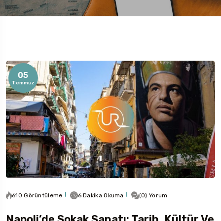
05
Rotaları
Temmuz
610 Görüntüleme
6 Dakika Okuma
(0) Yorum
Napoli’de Sokak Sanatı: Tarih, Kültür Ve