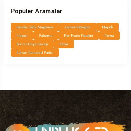
Popüler Aramalar
Banda della Magliana
Letizia Battaglia
Napoli
Napoli
Palermo
Pier Paolo Pasolini
Roma
İkinci Dünya Savaşı
İtalya
İtalyan Komünist Partisi