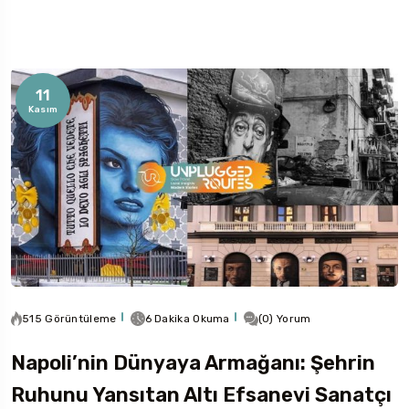
11
Kasım
Rotaları
515 Görüntüleme
6 Dakika Okuma
(0) Yorum
Napoli’nin Dünyaya Armağanı: Şehrin
Ruhunu Yansıtan Altı Efsanevi Sanatçı