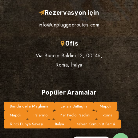
Rezervasyon için
info@unpluggedroutes.com
Ofis
Via Baccio Baldini 12, 00146,
Roma, İtalya
Popüler Aramalar
Banda della Magliana
Letizia Battaglia
Napoli
Napoli
Palermo
Pier Paolo Pasolini
Roma
İkinci Dünya Savaşı
İtalya
İtalyan Komünist Partisi