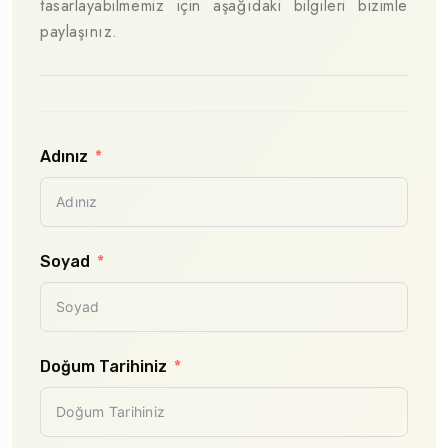
tasarlayabilmemiz için aşağıdaki bilgileri bizimle
prog
paylaşınız.
oluş
müm
geçm
Adınız
Plan
Soyad
Plan
Doğum Tarihiniz
Yeti