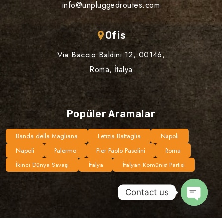
info@unpluggedroutes.com
Ofis
Via Baccio Baldini 12, 00146,
Roma, İtalya
Popüler Aramalar
Banda della Magliana
Letizia Battaglia
Napoli
Napoli
Palermo
Pier Paolo Pasolini
Roma
İkinci Dünya Savaşı
İtalya
İtalyan Komünist Partisi
Contact us
Open