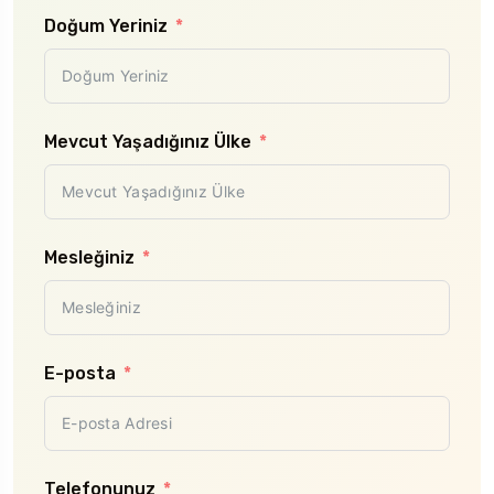
- S
Doğum Yeriniz
Çocu
- S
Mevcut Yaşadığınız Ülke
Ö
Mesleğiniz
E-posta
Telefonunuz