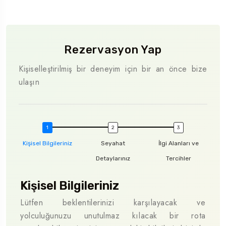
Rezervasyon Yap
Kişiselleştirilmiş bir deneyim için bir an önce bize
ulaşın
Kişisel Bilgileriniz
Seyahat
İlgi Alanları ve
Detaylarınız
Tercihler
Kişisel Bilgileriniz
Se
Lütfen beklentilerinizi karşılayacak ve
Müke
yolculuğunuzu unutulmaz kılacak bir rota
seya