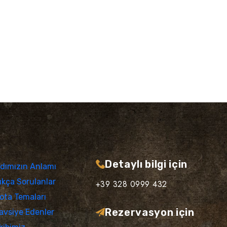
Detaylı bilgi için
dımızın Anlamı
ıkça Sorulanlar
+39 328 0999 432
ota Temaları
Rezervasyon için
avsiye Edenler