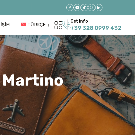
Get Info
TIŞIM
TÜRKÇE
+39 328 0999 432
 Martino