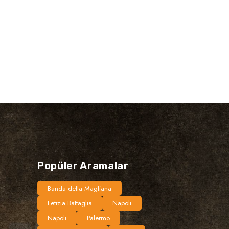
Gezilecek Ye
Roma
Popüler Aramalar
Banda della Magliana
Letizia Battaglia
Napoli
Napoli
Palermo