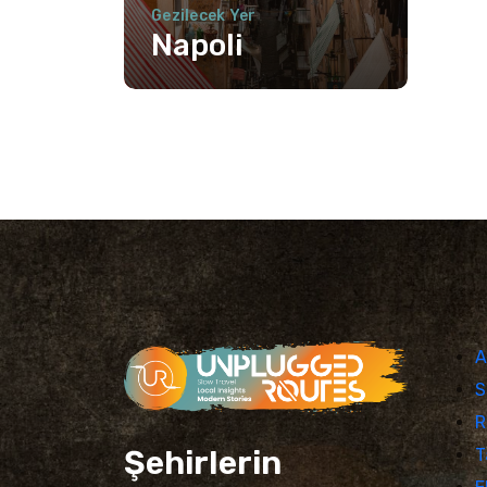
Gezilecek Yer
Napoli
A
S
R
Şehirlerin
T